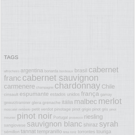
TAGS
cabernet
argentina
brasil
bonarda
alfrocheiro
bordeaux
cabernet sauvignon
franc
chardonnay
carmenere
Chile
champagne
frança
espumante
estados unidos
cinsault
gamay
merlot
malbec
itália
glera
grenache
gewurztraminer
petit verdot
pinotage
pinot grigio
pinot gris
moscatel
nebbiolo
pinot
pinot noir
riesling
Portugal
meunier
prosecco
syrah
sauvignon blanc
shiraz
sangiovese
tannat
tempranillo
touriga
torrontes
sémillon
tinta roriz