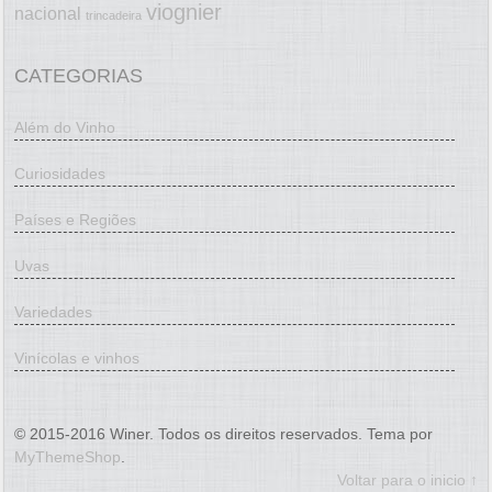
viognier
nacional
trincadeira
CATEGORIAS
Além do Vinho
Curiosidades
Países e Regiões
Uvas
Variedades
Vinícolas e vinhos
© 2015-2016 Winer. Todos os direitos reservados. Tema por
MyThemeShop
.
Voltar para o inicio ↑