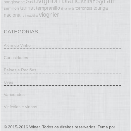
syrah
sauvignon blanc
shiraz
sangiovese
tannat
tempranillo
touriga
torrontes
sémillon
tinta roriz
viognier
nacional
trincadeira
CATEGORIAS
Além do Vinho
Curiosidades
Países e Regiões
Uvas
Variedades
Vinícolas e vinhos
© 2015-2016 Winer. Todos os direitos reservados. Tema por