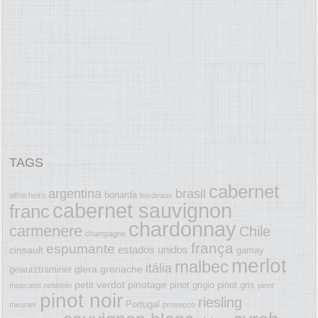
TAGS
cabernet
argentina
brasil
bonarda
alfrocheiro
bordeaux
cabernet sauvignon
franc
chardonnay
carmenere
Chile
champagne
frança
espumante
estados unidos
cinsault
gamay
merlot
malbec
itália
glera
grenache
gewurztraminer
petit verdot
pinotage
pinot grigio
pinot gris
moscatel
nebbiolo
pinot
pinot noir
riesling
Portugal
meunier
prosecco