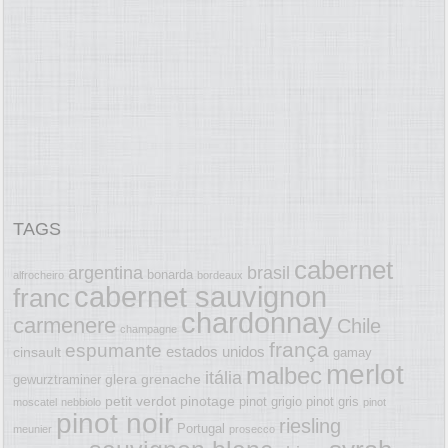
TAGS
cabernet
argentina
brasil
bonarda
alfrocheiro
bordeaux
cabernet sauvignon
franc
chardonnay
carmenere
Chile
champagne
frança
espumante
estados unidos
cinsault
gamay
merlot
malbec
itália
glera
grenache
gewurztraminer
petit verdot
pinotage
pinot grigio
pinot gris
moscatel
nebbiolo
pinot
pinot noir
riesling
Portugal
meunier
prosecco