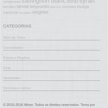
syrah
sauvignon blanc
shiraz
sangiovese
tannat
tempranillo
touriga
torrontes
sémillon
tinta roriz
viognier
nacional
trincadeira
CATEGORIAS
Além do Vinho
Curiosidades
Países e Regiões
Uvas
Variedades
Vinícolas e vinhos
© 2015-2016 Winer. Todos os direitos reservados. Tema por