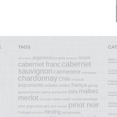
K
TAGS
CA
argentina
brasil
bonarda
alfrocheiro
bordeaux
Além
cabernet
cabernet franc
sauvignon
Curi
carmenere
champagne
chardonnay
Chile
cinsault
País
frança
espumante
estados unidos
gamay
malbec
itália
glera
grenache
Uvas
gewurztraminer
merlot
petit verdot
pinotage
moscatel
nebbiolo
pinot noir
Vari
pinot grigio
pinot gris
pinot meunier
riesling
sangiovese
Portugal
prosecco
Viníc