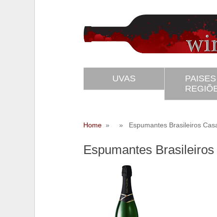
UVAS
PAISES
REGIÕ
Home
» » Espumantes Brasileiros Casa 
Espumantes Brasileiros
SS
Twitter