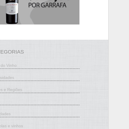
TEGORIAS
 do Vinho
osidades
es e Regiões
edades
olas e vinhos