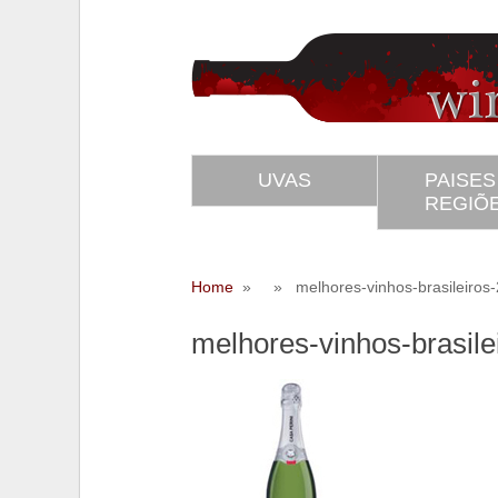
UVAS
PAISES
REGIÕ
Home
» » melhores-vinhos-brasileiros-2
melhores-vinhos-brasile
SS
Twitter