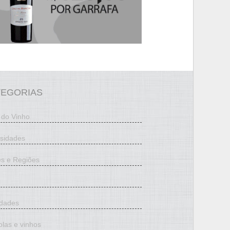
TEGORIAS
 do Vinho
osidades
es e Regiões
edades
olas e vinhos