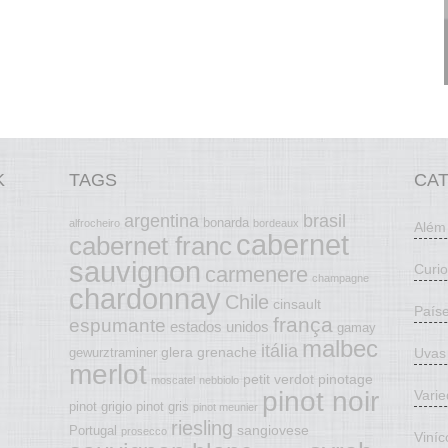
K
TAGS
CA
argentina
brasil
bonarda
alfrocheiro
bordeaux
Além
cabernet
cabernet franc
sauvignon
Curi
carmenere
champagne
chardonnay
Chile
cinsault
País
frança
espumante
estados unidos
gamay
malbec
itália
glera
grenache
Uvas
gewurztraminer
merlot
petit verdot
pinotage
moscatel
nebbiolo
pinot noir
Vari
pinot grigio
pinot gris
pinot meunier
riesling
sangiovese
Portugal
prosecco
Viníc