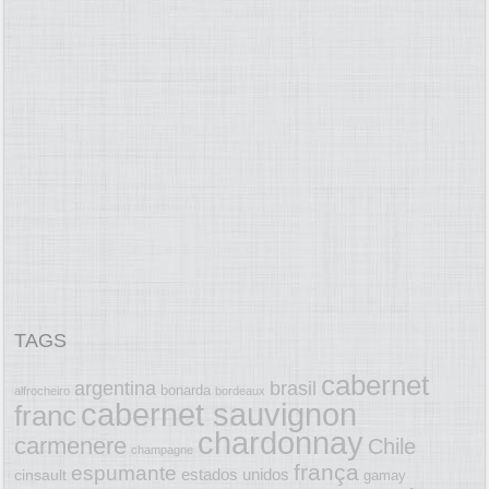
TAGS
cabernet
argentina
brasil
bonarda
alfrocheiro
bordeaux
cabernet sauvignon
franc
chardonnay
carmenere
Chile
champagne
frança
espumante
estados unidos
cinsault
gamay