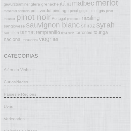
merlot
malbec
itália
glera
grenache
gewurztraminer
petit verdot
pinotage
pinot grigio
pinot gris
moscatel
nebbiolo
pinot
pinot noir
riesling
Portugal
meunier
prosecco
syrah
sauvignon blanc
shiraz
sangiovese
tannat
tempranillo
touriga
torrontes
sémillon
tinta roriz
viognier
nacional
trincadeira
CATEGORIAS
Além do Vinho
Curiosidades
Países e Regiões
Uvas
Variedades