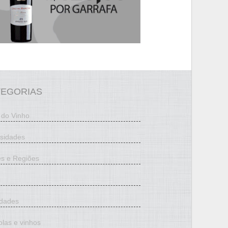
TEGORIAS
 do Vinho
osidades
es e Regiões
edades
olas e vinhos