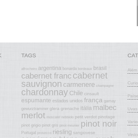
K
TAGS
CA
argentina
brasil
bonarda
alfrocheiro
bordeaux
Além
cabernet
cabernet franc
sauvignon
Curi
carmenere
champagne
chardonnay
Chile
cinsault
País
frança
espumante
estados unidos
gamay
malbec
itália
glera
grenache
Uvas
gewurztraminer
merlot
petit verdot
pinotage
moscatel
nebbiolo
pinot noir
Vari
pinot grigio
pinot gris
pinot meunier
riesling
sangiovese
Portugal
prosecco
Viníc