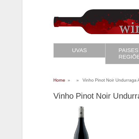
UVAS
PAISES
REGIÕ
Home
» » Vinho Pinot Noir Undurraga A
Vinho Pinot Noir Undurr
SS
Twitter