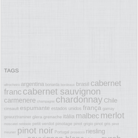
TAGS
cabernet
argentina
brasil
bonarda
alfrocheiro
bordeaux
cabernet sauvignon
franc
chardonnay
carmenere
Chile
champagne
frança
espumante
estados unidos
cinsault
gamay
merlot
malbec
itália
glera
grenache
gewurztraminer
petit verdot
pinotage
pinot grigio
pinot gris
moscatel
nebbiolo
pinot
pinot noir
riesling
Portugal
meunier
prosecco