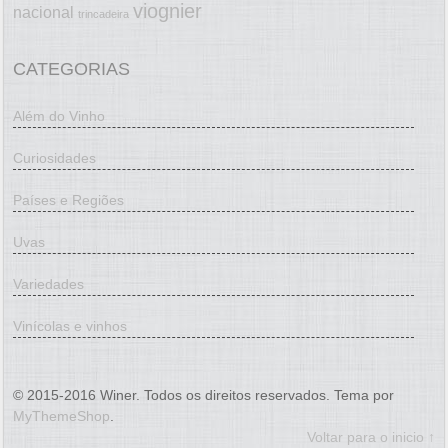
viognier
nacional
trincadeira
CATEGORIAS
Além do Vinho
Curiosidades
Países e Regiões
Uvas
Variedades
Vinícolas e vinhos
© 2015-2016 Winer. Todos os direitos reservados. Tema por
MyThemeShop
.
Voltar para o inicio ↑