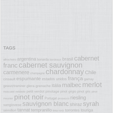
TAGS
cabernet
argentina
brasil
bonarda
alfrocheiro
bordeaux
cabernet sauvignon
franc
chardonnay
carmenere
Chile
champagne
frança
espumante
estados unidos
cinsault
gamay
merlot
malbec
itália
glera
grenache
gewurztraminer
petit verdot
pinotage
pinot grigio
pinot gris
moscatel
nebbiolo
pinot
pinot noir
riesling
Portugal
meunier
prosecco
syrah
sauvignon blanc
shiraz
sangiovese
tannat
tempranillo
touriga
torrontes
sémillon
tinta roriz