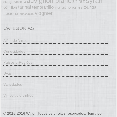
syrah
sauvignon blanc
shiraz
sangiovese
tannat
tempranillo
touriga
torrontes
sémillon
tinta roriz
viognier
nacional
trincadeira
CATEGORIAS
Além do Vinho
Curiosidades
Países e Regiões
Uvas
Variedades
Vinícolas e vinhos
© 2015-2016 Winer. Todos os direitos reservados. Tema por