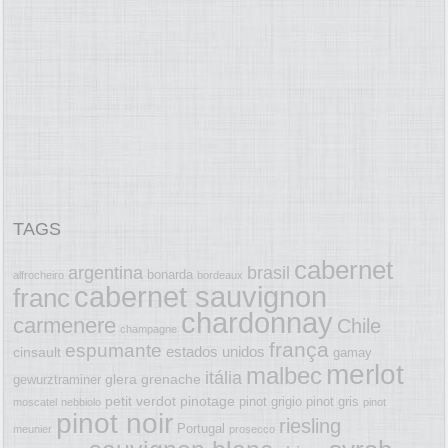
TAGS
cabernet
argentina
brasil
bonarda
alfrocheiro
bordeaux
cabernet sauvignon
franc
chardonnay
carmenere
Chile
champagne
frança
espumante
estados unidos
cinsault
gamay
merlot
malbec
itália
glera
grenache
gewurztraminer
petit verdot
pinotage
pinot grigio
pinot gris
moscatel
nebbiolo
pinot
pinot noir
riesling
Portugal
meunier
prosecco