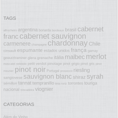
TAGS
cabernet
argentina
brasil
bonarda
alfrocheiro
bordeaux
cabernet sauvignon
franc
chardonnay
carmenere
Chile
champagne
frança
espumante
estados unidos
cinsault
gamay
merlot
malbec
itália
glera
grenache
gewurztraminer
petit verdot
pinotage
pinot grigio
pinot gris
moscatel
nebbiolo
pinot
pinot noir
riesling
Portugal
meunier
prosecco
syrah
sauvignon blanc
shiraz
sangiovese
tannat
tempranillo
touriga
torrontes
sémillon
tinta roriz
viognier
nacional
trincadeira
CATEGORIAS
Além do Vinho