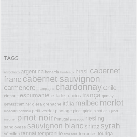
TAGS
cabernet
argentina
brasil
bonarda
alfrocheiro
bordeaux
cabernet sauvignon
franc
chardonnay
carmenere
Chile
champagne
frança
espumante
estados unidos
cinsault
gamay
merlot
malbec
itália
glera
grenache
gewurztraminer
petit verdot
pinotage
pinot grigio
pinot gris
moscatel
nebbiolo
pinot
pinot noir
riesling
Portugal
meunier
prosecco
syrah
sauvignon blanc
shiraz
sangiovese
tannat
tempranillo
touriga
torrontes
sémillon
tinta roriz