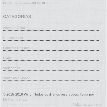
viognier
nacional
trincadeira
CATEGORIAS
Além do Vinho
Curiosidades
Países e Regiões
Uvas
Variedades
Vinícolas e vinhos
© 2015-2016 Winer. Todos os direitos reservados. Tema por
MyThemeShop
.
Voltar para o inicio ↑