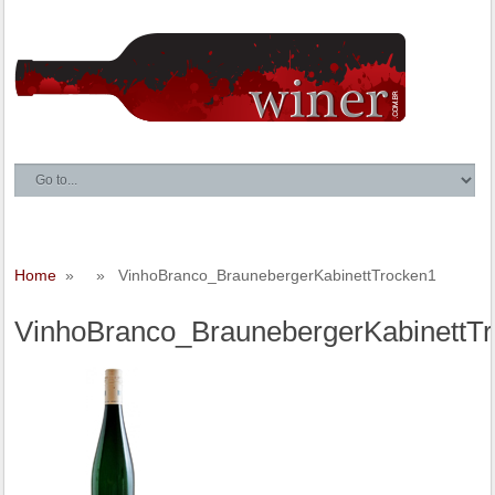
Home
» » VinhoBranco_BraunebergerKabinettTrocken1
VinhoBranco_BraunebergerKabinettT