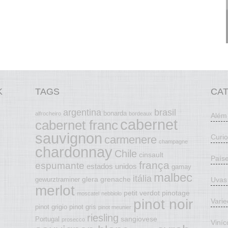
K
TAGS
CA
argentina
brasil
bonarda
alfrocheiro
bordeaux
Além
cabernet
cabernet franc
sauvignon
Curi
carmenere
champagne
chardonnay
Chile
cinsault
País
frança
espumante
estados unidos
gamay
malbec
itália
glera
grenache
Uvas
gewurztraminer
merlot
petit verdot
pinotage
moscatel
nebbiolo
pinot noir
Vari
pinot grigio
pinot gris
pinot meunier
riesling
sangiovese
Portugal
prosecco
Viníc