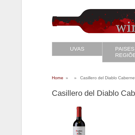
UVAS
PAISES
REGIÕ
Home
» » Casillero del Diablo Caberne
Casillero del Diablo Ca
SS
Twitter