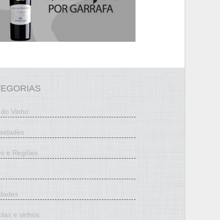
TEGORIAS
 do Vinho
osidades
es e Regiões
edades
olas e vinhos