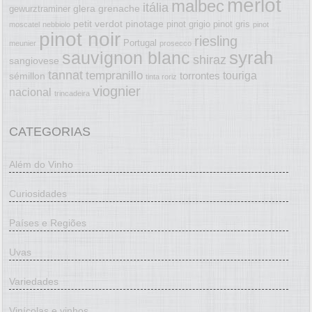
merlot
malbec
itália
glera
grenache
gewurztraminer
petit verdot
pinotage
pinot grigio
pinot gris
moscatel
nebbiolo
pinot
pinot noir
riesling
Portugal
meunier
prosecco
syrah
sauvignon blanc
shiraz
sangiovese
tannat
tempranillo
touriga
torrontes
sémillon
tinta roriz
viognier
nacional
trincadeira
CATEGORIAS
Além do Vinho
Curiosidades
Países e Regiões
Uvas
Variedades
Vinícolas e vinhos