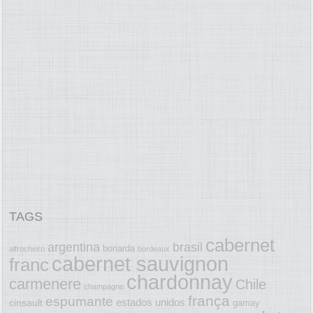
TAGS
cabernet
argentina
brasil
bonarda
alfrocheiro
bordeaux
cabernet sauvignon
franc
chardonnay
carmenere
Chile
champagne
frança
espumante
estados unidos
cinsault
gamay