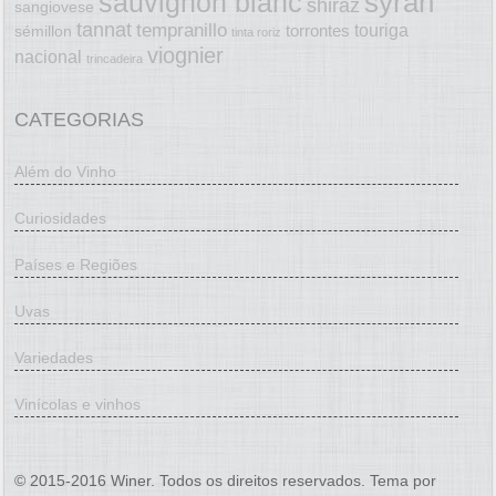
syrah
sauvignon blanc
shiraz
sangiovese
tannat
tempranillo
touriga
torrontes
sémillon
tinta roriz
viognier
nacional
trincadeira
CATEGORIAS
Além do Vinho
Curiosidades
Países e Regiões
Uvas
Variedades
Vinícolas e vinhos
© 2015-2016 Winer. Todos os direitos reservados. Tema por