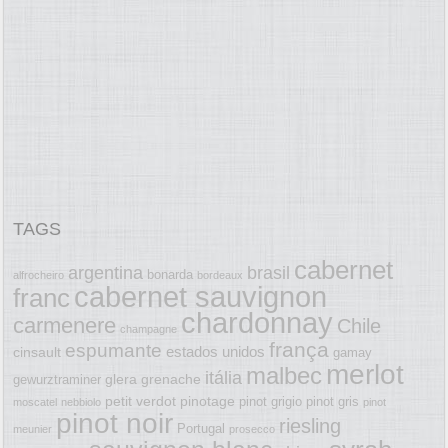
TAGS
cabernet
argentina
brasil
bonarda
alfrocheiro
bordeaux
cabernet sauvignon
franc
chardonnay
carmenere
Chile
champagne
frança
espumante
estados unidos
cinsault
gamay
merlot
malbec
itália
glera
grenache
gewurztraminer
petit verdot
pinotage
pinot grigio
pinot gris
moscatel
nebbiolo
pinot
pinot noir
riesling
Portugal
meunier
prosecco