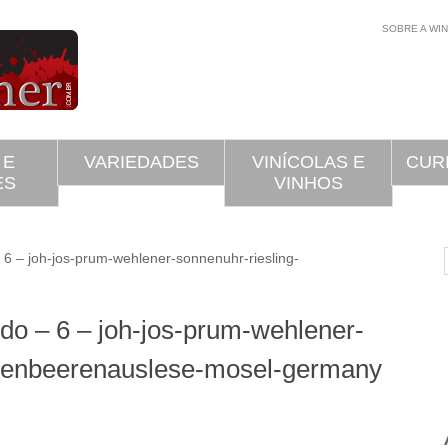
SOBRE A WI
 E
VARIEDADES
VINÍCOLAS E
CUR
ES
VINHOS
– joh-jos-prum-wehlener-sonnenuhr-riesling-
do – 6 – joh-jos-prum-wehlener-
ckenbeerenauslese-mosel-germany