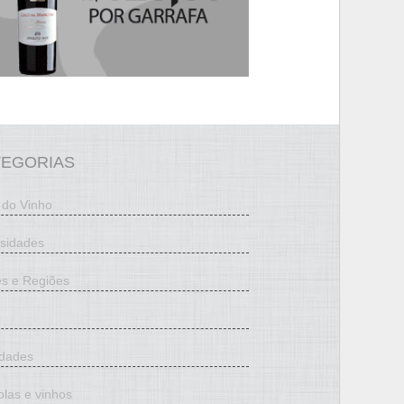
TEGORIAS
 do Vinho
osidades
es e Regiões
edades
olas e vinhos