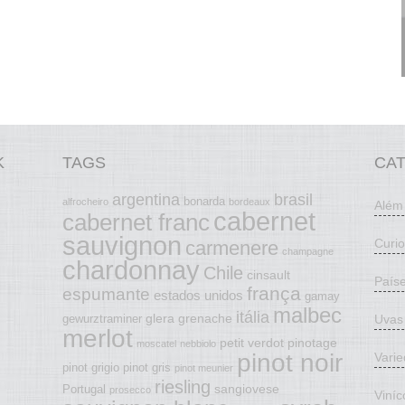
K
TAGS
CA
argentina
brasil
bonarda
alfrocheiro
bordeaux
Além
cabernet
cabernet franc
sauvignon
Curi
carmenere
champagne
chardonnay
Chile
cinsault
País
frança
espumante
estados unidos
gamay
malbec
itália
glera
grenache
Uvas
gewurztraminer
merlot
petit verdot
pinotage
moscatel
nebbiolo
pinot noir
Vari
pinot grigio
pinot gris
pinot meunier
riesling
sangiovese
Portugal
prosecco
Viníc