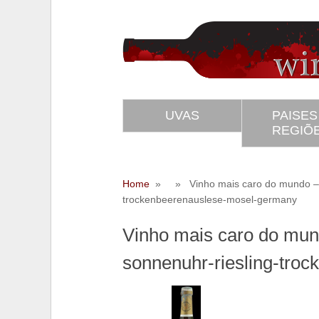
UVAS
PAISES
REGIÕ
Home
» » Vinho mais caro do mundo – 6 
trockenbeerenauslese-mosel-germany
SS
Twitter
Vinho mais caro do mun
sonnenuhr-riesling-tro