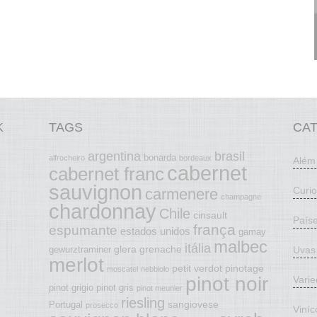
K
TAGS
CA
argentina
brasil
bonarda
alfrocheiro
bordeaux
Além
cabernet
cabernet franc
sauvignon
Curi
carmenere
champagne
chardonnay
Chile
cinsault
País
frança
espumante
estados unidos
gamay
malbec
itália
glera
grenache
Uvas
gewurztraminer
merlot
petit verdot
pinotage
moscatel
nebbiolo
pinot noir
Vari
pinot grigio
pinot gris
pinot meunier
riesling
sangiovese
Portugal
prosecco
Viníc