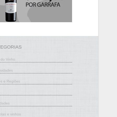
TEGORIAS
 do Vinho
osidades
es e Regiões
edades
olas e vinhos