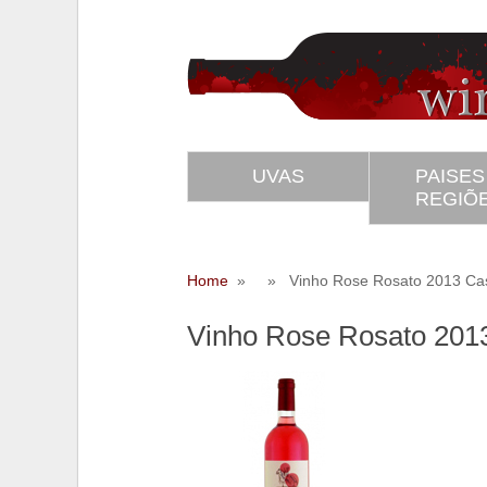
UVAS
PAISES
REGIÕ
Home
» » Vinho Rose Rosato 2013 Cast
Vinho Rose Rosato 2013
SS
Twitter