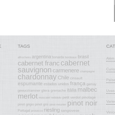
K
TAGS
CA
argentina
brasil
bonarda
alfrocheiro
bordeaux
Além
cabernet
cabernet franc
sauvignon
Curi
carmenere
champagne
chardonnay
Chile
cinsault
País
frança
espumante
estados unidos
gamay
malbec
itália
glera
grenache
Uvas
gewurztraminer
merlot
petit verdot
pinotage
moscatel
nebbiolo
pinot noir
Vari
pinot grigio
pinot gris
pinot meunier
riesling
sangiovese
Portugal
prosecco
Viníc