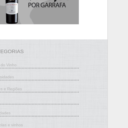
TEGORIAS
 do Vinho
osidades
es e Regiões
edades
olas e vinhos