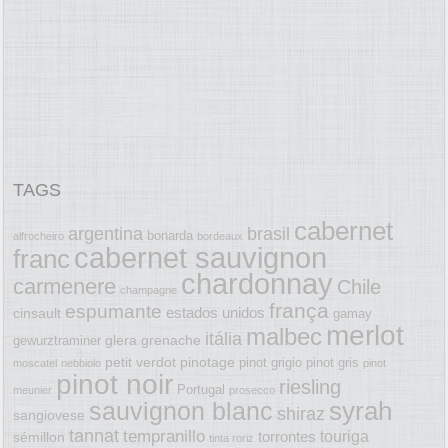
TAGS
cabernet
argentina
brasil
bonarda
alfrocheiro
bordeaux
cabernet sauvignon
franc
chardonnay
carmenere
Chile
champagne
frança
espumante
estados unidos
cinsault
gamay
merlot
malbec
itália
glera
grenache
gewurztraminer
petit verdot
pinotage
pinot grigio
pinot gris
moscatel
nebbiolo
pinot
pinot noir
riesling
Portugal
meunier
prosecco
syrah
sauvignon blanc
shiraz
sangiovese
tannat
tempranillo
touriga
torrontes
sémillon
tinta roriz