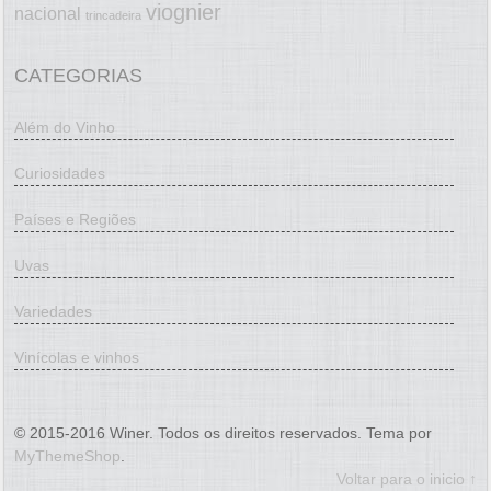
viognier
nacional
trincadeira
CATEGORIAS
Além do Vinho
Curiosidades
Países e Regiões
Uvas
Variedades
Vinícolas e vinhos
© 2015-2016 Winer. Todos os direitos reservados. Tema por
MyThemeShop
.
Voltar para o inicio ↑