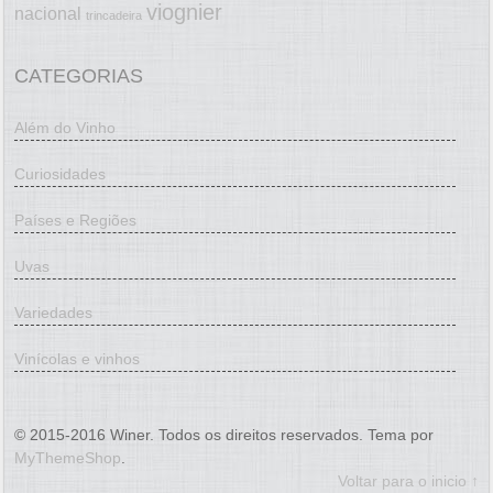
viognier
nacional
trincadeira
CATEGORIAS
Além do Vinho
Curiosidades
Países e Regiões
Uvas
Variedades
Vinícolas e vinhos
© 2015-2016 Winer. Todos os direitos reservados. Tema por
MyThemeShop
.
Voltar para o inicio ↑