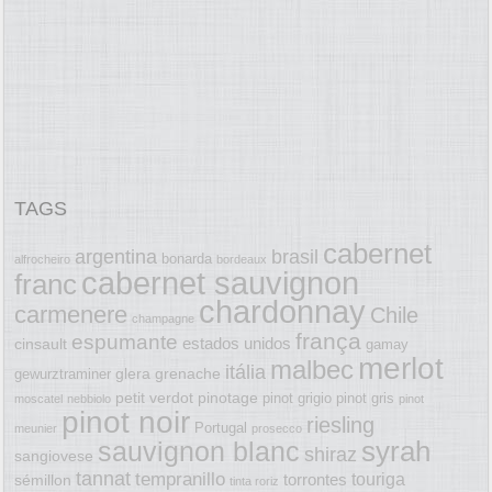
TAGS
cabernet
argentina
brasil
bonarda
alfrocheiro
bordeaux
cabernet sauvignon
franc
chardonnay
carmenere
Chile
champagne
frança
espumante
estados unidos
cinsault
gamay
merlot
malbec
itália
glera
grenache
gewurztraminer
petit verdot
pinotage
pinot grigio
pinot gris
moscatel
nebbiolo
pinot
pinot noir
riesling
Portugal
meunier
prosecco
syrah
sauvignon blanc
shiraz
sangiovese
tannat
tempranillo
touriga
torrontes
sémillon
tinta roriz