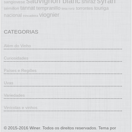
syrah
sauvignon blanc
shiraz
sangiovese
tannat
tempranillo
touriga
torrontes
sémillon
tinta roriz
viognier
nacional
trincadeira
CATEGORIAS
Além do Vinho
Curiosidades
Países e Regiões
Uvas
Variedades
Vinícolas e vinhos
© 2015-2016 Winer. Todos os direitos reservados. Tema por