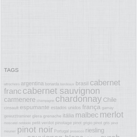
TAGS
cabernet
argentina
brasil
bonarda
alfrocheiro
bordeaux
cabernet sauvignon
franc
chardonnay
carmenere
Chile
champagne
frança
espumante
estados unidos
cinsault
gamay
merlot
malbec
itália
glera
grenache
gewurztraminer
petit verdot
pinotage
pinot grigio
pinot gris
moscatel
nebbiolo
pinot
pinot noir
riesling
Portugal
meunier
prosecco