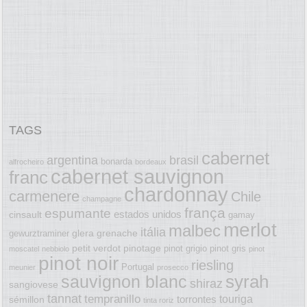
TAGS
cabernet
argentina
brasil
bonarda
alfrocheiro
bordeaux
cabernet sauvignon
franc
chardonnay
carmenere
Chile
champagne
frança
espumante
estados unidos
cinsault
gamay
merlot
malbec
itália
glera
grenache
gewurztraminer
petit verdot
pinotage
pinot grigio
pinot gris
moscatel
nebbiolo
pinot
pinot noir
riesling
Portugal
meunier
prosecco
syrah
sauvignon blanc
shiraz
sangiovese
tannat
tempranillo
touriga
torrontes
sémillon
tinta roriz