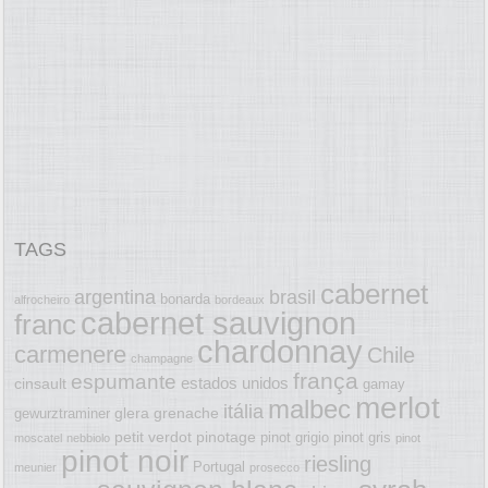
TAGS
cabernet
argentina
brasil
bonarda
alfrocheiro
bordeaux
cabernet sauvignon
franc
chardonnay
carmenere
Chile
champagne
frança
espumante
estados unidos
cinsault
gamay
merlot
malbec
itália
glera
grenache
gewurztraminer
petit verdot
pinotage
pinot grigio
pinot gris
moscatel
nebbiolo
pinot
pinot noir
riesling
Portugal
meunier
prosecco