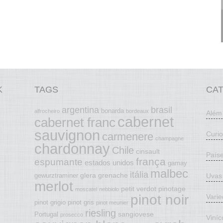
K
TAGS
CA
argentina
brasil
bonarda
alfrocheiro
bordeaux
Além
cabernet
cabernet franc
sauvignon
Curi
carmenere
champagne
chardonnay
Chile
cinsault
País
frança
espumante
estados unidos
gamay
malbec
itália
glera
grenache
Uvas
gewurztraminer
merlot
petit verdot
pinotage
moscatel
nebbiolo
pinot noir
Vari
pinot grigio
pinot gris
pinot meunier
riesling
sangiovese
Portugal
prosecco
Viníc