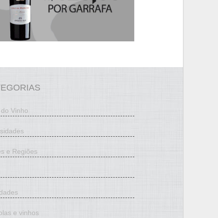
TEGORIAS
 do Vinho
osidades
es e Regiões
edades
olas e vinhos