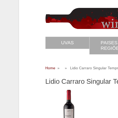
UVAS
PAISES
REGIÕ
Home
» » Lidio Carraro Singular Tempra
Lidio Carraro Singular T
SS
Twitter