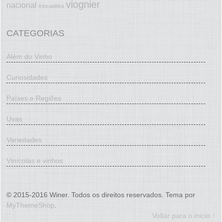
viognier
nacional
trincadeira
CATEGORIAS
Além do Vinho
Curiosidades
Países e Regiões
Uvas
Variedades
Vinícolas e vinhos
© 2015-2016 Winer. Todos os direitos reservados. Tema por
MyThemeShop
.
Voltar para o inicio ↑