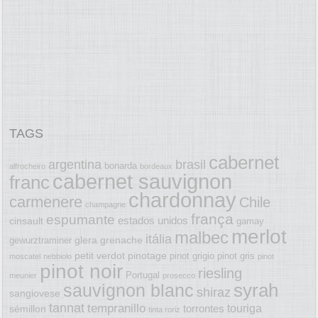
TAGS
cabernet
argentina
brasil
bonarda
alfrocheiro
bordeaux
cabernet sauvignon
franc
chardonnay
carmenere
Chile
champagne
frança
espumante
estados unidos
cinsault
gamay
merlot
malbec
itália
glera
grenache
gewurztraminer
petit verdot
pinotage
pinot grigio
pinot gris
moscatel
nebbiolo
pinot
pinot noir
riesling
Portugal
meunier
prosecco
syrah
sauvignon blanc
shiraz
sangiovese
tannat
tempranillo
touriga
torrontes
sémillon
tinta roriz