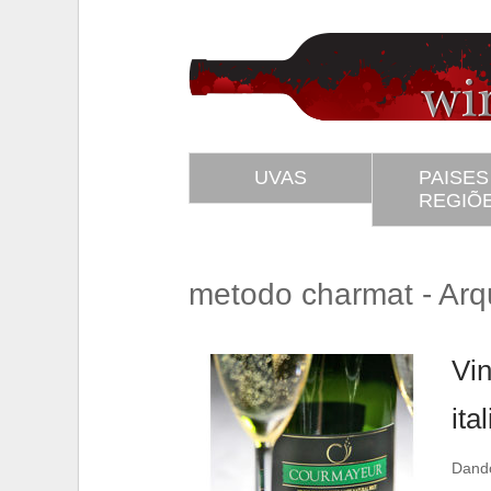
UVAS
PAISES
REGIÕ
metodo charmat - Arq
SS
Twitter
Vin
ita
Dando