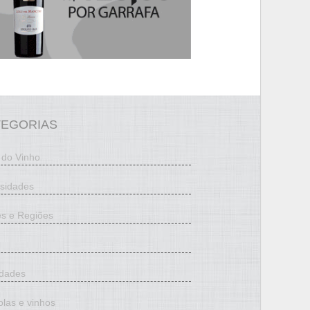
TEGORIAS
 do Vinho
osidades
es e Regiões
edades
olas e vinhos