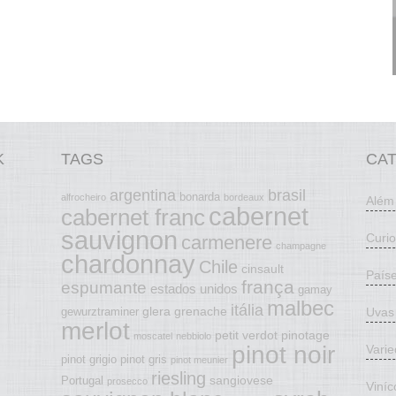
K
TAGS
CA
argentina
brasil
bonarda
alfrocheiro
bordeaux
Além
cabernet
cabernet franc
sauvignon
Curi
carmenere
champagne
chardonnay
Chile
cinsault
País
frança
espumante
estados unidos
gamay
malbec
itália
glera
grenache
Uvas
gewurztraminer
merlot
petit verdot
pinotage
moscatel
nebbiolo
pinot noir
Vari
pinot grigio
pinot gris
pinot meunier
riesling
sangiovese
Portugal
prosecco
Viníc