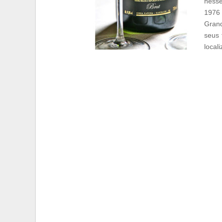
ness
1976 
Grand
seus 
local