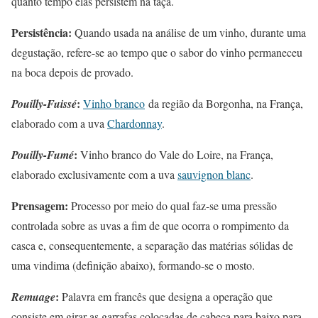
quanto tempo elas persistem na taça.
Persistência:
Quando usada na análise de um vinho, durante uma
degustação, refere-se ao tempo que o sabor do vinho permaneceu
na boca depois de provado.
:
Pouilly-Fuissé
Vinho branco
da região da Borgonha, na França,
elaborado com a uva
Chardonnay
.
:
Pouilly-Fumé
Vinho branco do Vale do Loire, na França,
elaborado exclusivamente com a uva
sauvignon blanc
.
Prensagem:
Processo por meio do qual faz-se uma pressão
controlada sobre as uvas a fim de que ocorra o rompimento da
casca e, consequentemente, a separação das matérias sólidas de
uma vindima (definição abaixo), formando-se o mosto.
:
Remuage
Palavra em francês que designa a operação que
consiste em girar as garrafas colocadas de cabeça para baixo para