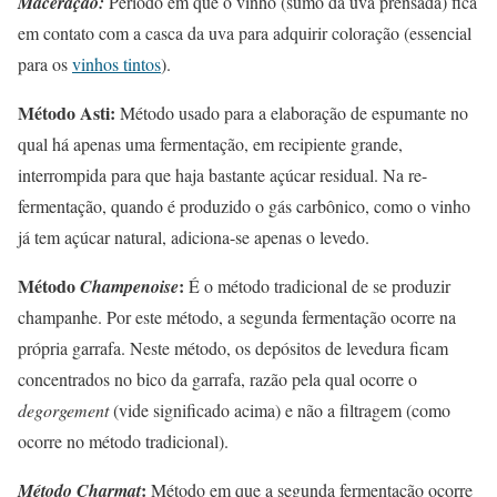
Maceração:
Período em que o vinho (sumo da uva prensada) fica
em contato com a casca da uva para adquirir coloração (essencial
para os
vinhos tintos
).
Método Asti:
Método usado para a elaboração de espumante no
qual há apenas uma fermentação, em recipiente grande,
interrompida para que haja bastante açúcar residual. Na re-
fermentação, quando é produzido o gás carbônico, como o vinho
já tem açúcar natural, adiciona-se apenas o levedo.
Método
:
Champenoise
É o método tradicional de se produzir
champanhe. Por este método, a segunda fermentação ocorre na
própria garrafa. Neste método, os depósitos de levedura ficam
concentrados no bico da garrafa, razão pela qual ocorre o
degorgement
(vide significado acima) e não a filtragem (como
ocorre no método tradicional).
:
Método Charmat
Método em que a segunda fermentação ocorre