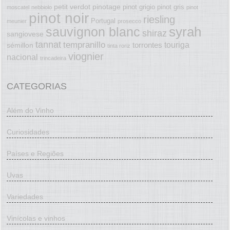
petit verdot
pinotage
pinot grigio
pinot gris
moscatel
nebbiolo
pinot
pinot noir
riesling
Portugal
meunier
prosecco
syrah
sauvignon blanc
shiraz
sangiovese
tannat
tempranillo
touriga
torrontes
sémillon
tinta roriz
viognier
nacional
trincadeira
CATEGORIAS
Além do Vinho
Curiosidades
Países e Regiões
Uvas
Variedades
Vinícolas e vinhos