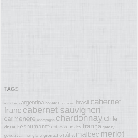
TAGS
cabernet
argentina
brasil
bonarda
alfrocheiro
bordeaux
cabernet sauvignon
franc
chardonnay
carmenere
Chile
champagne
frança
espumante
estados unidos
cinsault
gamay
merlot
malbec
itália
glera
grenache
gewurztraminer