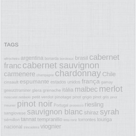
TAGS
cabernet
argentina
brasil
bonarda
alfrocheiro
bordeaux
cabernet sauvignon
franc
chardonnay
carmenere
Chile
champagne
frança
espumante
estados unidos
cinsault
gamay
merlot
malbec
itália
glera
grenache
gewurztraminer
petit verdot
pinotage
pinot grigio
pinot gris
moscatel
nebbiolo
pinot
pinot noir
riesling
Portugal
meunier
prosecco
syrah
sauvignon blanc
shiraz
sangiovese
tannat
tempranillo
touriga
torrontes
sémillon
tinta roriz
viognier
nacional
trincadeira