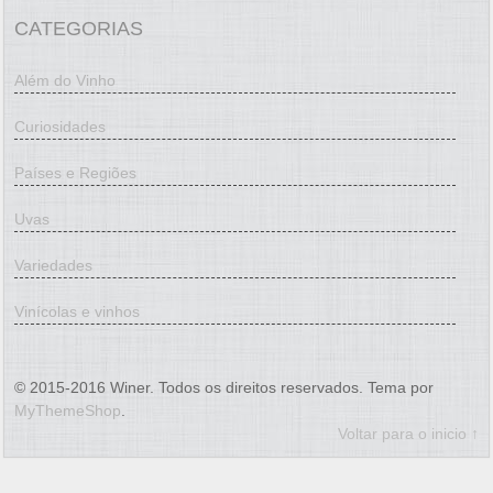
CATEGORIAS
Além do Vinho
Curiosidades
Países e Regiões
Uvas
Variedades
Vinícolas e vinhos
© 2015-2016 Winer. Todos os direitos reservados. Tema por
MyThemeShop
.
Voltar para o inicio ↑