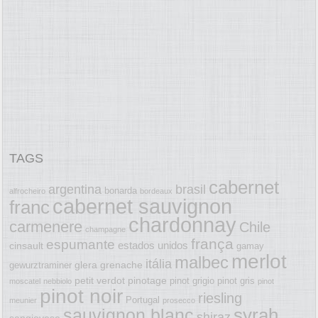
TAGS
cabernet
argentina
brasil
bonarda
alfrocheiro
bordeaux
cabernet sauvignon
franc
chardonnay
carmenere
Chile
champagne
frança
espumante
estados unidos
cinsault
gamay
merlot
malbec
itália
glera
grenache
gewurztraminer
petit verdot
pinotage
pinot grigio
pinot gris
moscatel
nebbiolo
pinot
pinot noir
riesling
Portugal
meunier
prosecco
syrah
sauvignon blanc
shiraz