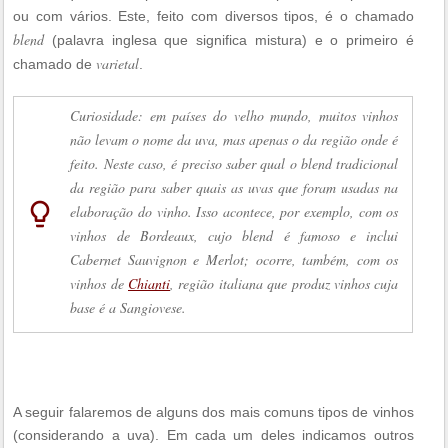
ou com vários. Este, feito com diversos tipos, é o chamado
blend
(palavra inglesa que significa mistura) e o primeiro é
varietal
chamado de
.
Curiosidade: em países do velho mundo, muitos vinhos
não levam o nome da uva, mas apenas o da região onde é
feito. Neste caso, é preciso saber qual o blend tradicional
da região para saber quais as uvas que foram usadas na
lightbulb_outline
elaboração do vinho. Isso acontece, por exemplo, com os
vinhos de Bordeaux, cujo blend é famoso e inclui
Cabernet Sauvignon e Merlot; ocorre, também, com os
vinhos de
Chianti
, região italiana que produz vinhos cuja
base é a Sangiovese.
A seguir falaremos de alguns dos mais comuns tipos de vinhos
(considerando a uva). Em cada um deles indicamos outros