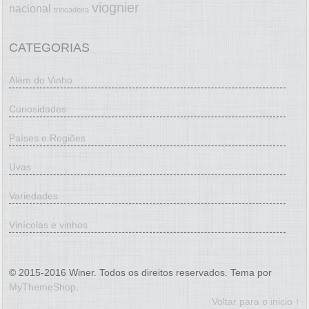
viognier
nacional
trincadeira
CATEGORIAS
Além do Vinho
Curiosidades
Países e Regiões
Uvas
Variedades
Vinícolas e vinhos
© 2015-2016 Winer. Todos os direitos reservados. Tema por
MyThemeShop
.
Voltar para o inicio ↑