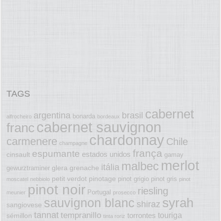
TAGS
cabernet
argentina
brasil
bonarda
alfrocheiro
bordeaux
cabernet sauvignon
franc
chardonnay
carmenere
Chile
champagne
frança
espumante
estados unidos
cinsault
gamay
merlot
malbec
itália
glera
grenache
gewurztraminer
petit verdot
pinotage
pinot grigio
pinot gris
moscatel
nebbiolo
pinot
pinot noir
riesling
Portugal
meunier
prosecco
syrah
sauvignon blanc
shiraz
sangiovese
tannat
tempranillo
touriga
torrontes
sémillon
tinta roriz