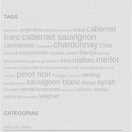
TAGS
cabernet
argentina
brasil
bonarda
alfrocheiro
bordeaux
cabernet sauvignon
franc
chardonnay
carmenere
Chile
champagne
frança
espumante
estados unidos
cinsault
gamay
merlot
malbec
itália
glera
grenache
gewurztraminer
petit verdot
pinotage
pinot grigio
pinot gris
moscatel
nebbiolo
pinot
pinot noir
riesling
Portugal
meunier
prosecco
syrah
sauvignon blanc
shiraz
sangiovese
tannat
tempranillo
touriga
torrontes
sémillon
tinta roriz
viognier
nacional
trincadeira
CATEGORIAS
Além do Vinho