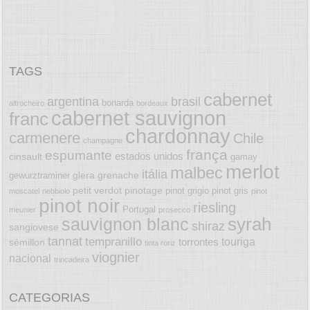
TAGS
cabernet
argentina
brasil
bonarda
alfrocheiro
bordeaux
cabernet sauvignon
franc
chardonnay
carmenere
Chile
champagne
frança
espumante
estados unidos
cinsault
gamay
merlot
malbec
itália
glera
grenache
gewurztraminer
petit verdot
pinotage
pinot grigio
pinot gris
moscatel
nebbiolo
pinot
pinot noir
riesling
Portugal
meunier
prosecco
syrah
sauvignon blanc
shiraz
sangiovese
tannat
tempranillo
touriga
torrontes
sémillon
tinta roriz
viognier
nacional
trincadeira
CATEGORIAS