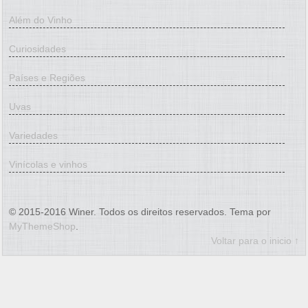
Além do Vinho
Curiosidades
Países e Regiões
Uvas
Variedades
Vinícolas e vinhos
© 2015-2016 Winer. Todos os direitos reservados. Tema por
MyThemeShop
.
Voltar para o inicio ↑