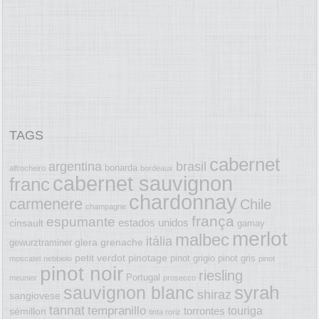
TAGS
cabernet
argentina
brasil
bonarda
alfrocheiro
bordeaux
cabernet sauvignon
franc
chardonnay
carmenere
Chile
champagne
frança
espumante
estados unidos
cinsault
gamay
merlot
malbec
itália
glera
grenache
gewurztraminer
petit verdot
pinotage
pinot grigio
pinot gris
moscatel
nebbiolo
pinot
pinot noir
riesling
Portugal
meunier
prosecco
syrah
sauvignon blanc
shiraz
sangiovese
tannat
tempranillo
touriga
torrontes
sémillon
tinta roriz