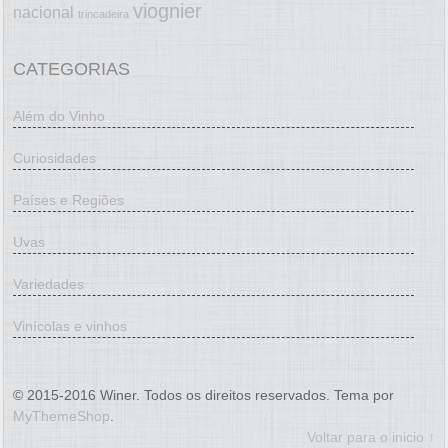
viognier
nacional
trincadeira
CATEGORIAS
Além do Vinho
Curiosidades
Países e Regiões
Uvas
Variedades
Vinícolas e vinhos
© 2015-2016 Winer. Todos os direitos reservados. Tema por
MyThemeShop
.
Voltar para o inicio ↑