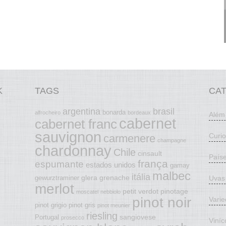
K
TAGS
CA
argentina
brasil
bonarda
alfrocheiro
bordeaux
Além
cabernet
cabernet franc
sauvignon
Curi
carmenere
champagne
chardonnay
Chile
cinsault
País
frança
espumante
estados unidos
gamay
malbec
itália
glera
grenache
Uvas
gewurztraminer
merlot
petit verdot
pinotage
moscatel
nebbiolo
pinot noir
Vari
pinot grigio
pinot gris
pinot meunier
riesling
sangiovese
Portugal
prosecco
Viníc