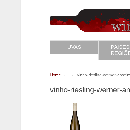
UVAS
PAISES
REGIÕ
Home
» » vinho-riesling-werner-anselm
vinho-riesling-werner-
SS
Twitter