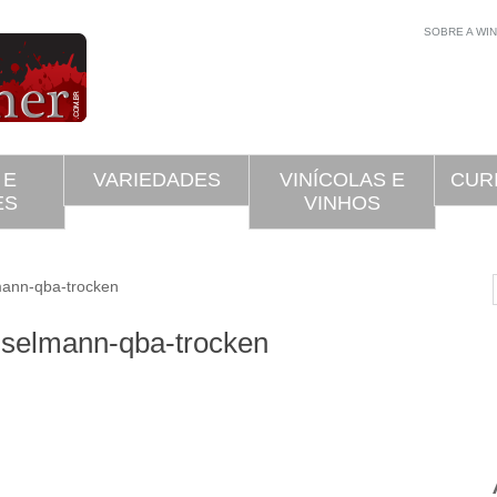
SOBRE A WI
 E
VARIEDADES
VINÍCOLAS E
CUR
ES
VINHOS
ann-qba-trocken
anselmann-qba-trocken