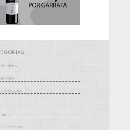
TEGORIAS
 do Vinho
osidades
es e Regiões
edades
olas e vinhos