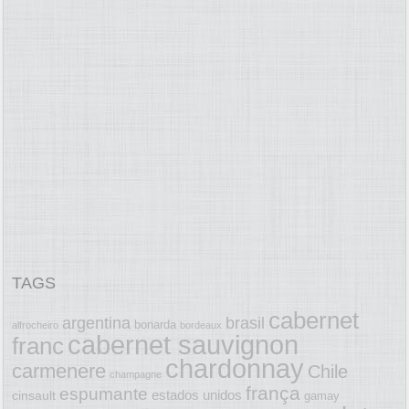
TAGS
cabernet
argentina
brasil
bonarda
alfrocheiro
bordeaux
cabernet sauvignon
franc
chardonnay
carmenere
Chile
champagne
frança
espumante
estados unidos
cinsault
gamay