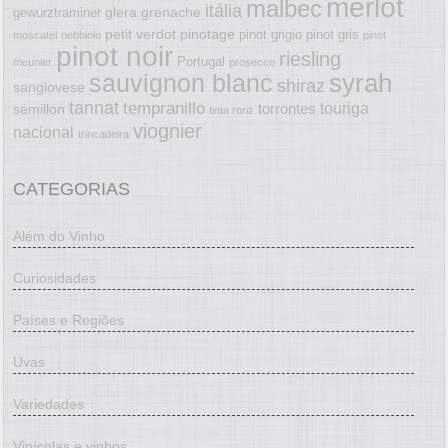
merlot
malbec
itália
glera
grenache
gewurztraminer
petit verdot
pinotage
pinot grigio
pinot gris
moscatel
nebbiolo
pinot
pinot noir
riesling
Portugal
meunier
prosecco
syrah
sauvignon blanc
shiraz
sangiovese
tannat
tempranillo
touriga
torrontes
sémillon
tinta roriz
viognier
nacional
trincadeira
CATEGORIAS
Além do Vinho
Curiosidades
Países e Regiões
Uvas
Variedades
Vinícolas e vinhos