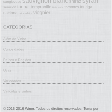
syrah
sauvignon blanc
shiraz
sangiovese
tannat
tempranillo
touriga
torrontes
sémillon
tinta roriz
viognier
nacional
trincadeira
CATEGORIAS
Além do Vinho
Curiosidades
Países e Regiões
Uvas
Variedades
Vinícolas e vinhos
© 2015-2016 Winer. Todos os direitos reservados. Tema por