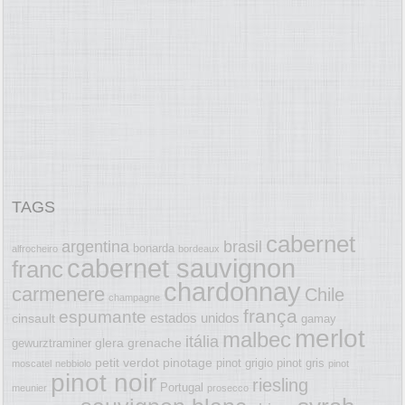
TAGS
cabernet
argentina
brasil
bonarda
alfrocheiro
bordeaux
cabernet sauvignon
franc
chardonnay
carmenere
Chile
champagne
frança
espumante
estados unidos
cinsault
gamay
merlot
malbec
itália
glera
grenache
gewurztraminer
petit verdot
pinotage
pinot grigio
pinot gris
moscatel
nebbiolo
pinot
pinot noir
riesling
Portugal
meunier
prosecco